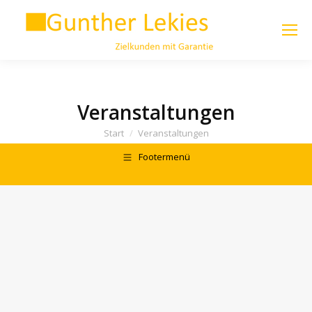
Veranstaltungen
Sie befinden sich hier:
Start
Veranstaltungen
Footermenü