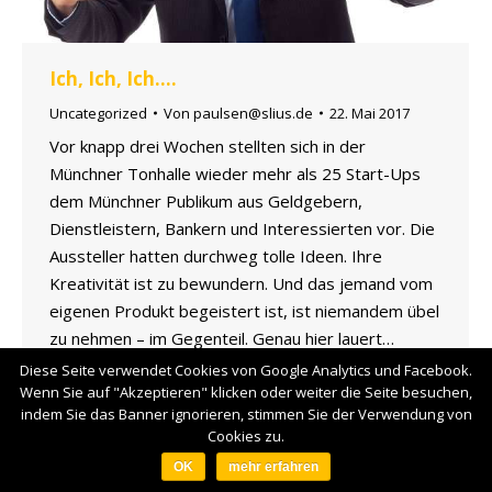
Ich, Ich, Ich….
Uncategorized
Von
paulsen@slius.de
22. Mai 2017
Vor knapp drei Wochen stellten sich in der
Münchner Tonhalle wieder mehr als 25 Start-Ups
dem Münchner Publikum aus Geldgebern,
Dienstleistern, Bankern und Interessierten vor. Die
Aussteller hatten durchweg tolle Ideen. Ihre
Kreativität ist zu bewundern. Und das jemand vom
eigenen Produkt begeistert ist, ist niemandem übel
zu nehmen – im Gegenteil. Genau hier lauert…
Diese Seite verwendet Cookies von Google Analytics und Facebook.
Wenn Sie auf "Akzeptieren" klicken oder weiter die Seite besuchen,
Footermenü
indem Sie das Banner ignorieren, stimmen Sie der Verwendung von
Cookies zu.
OK
mehr erfahren