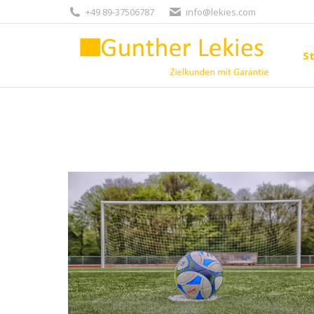
+49 89-37506787
info@lekies.com
St
St