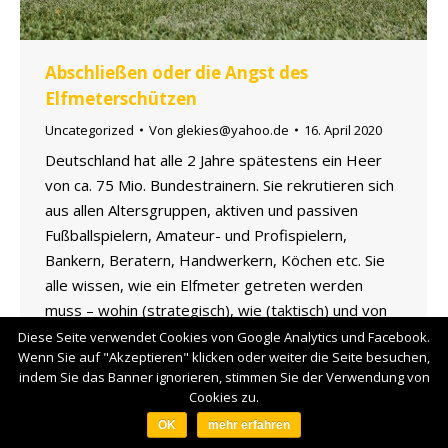
Abschließen oder die Angst des
Elfmeterschützen
Uncategorized
Von
glekies@yahoo.de
16. April 2020
Deutschland hat alle 2 Jahre spätestens ein Heer
von ca. 75 Mio. Bundestrainern. Sie rekrutieren sich
aus allen Altersgruppen, aktiven und passiven
Fußballspielern, Amateur- und Profispielern,
Bankern, Beratern, Handwerkern, Köchen etc. Sie
alle wissen, wie ein Elfmeter getreten werden
muss – wohin (strategisch), wie (taktisch) und von
wem (psychisch). Und wenn nun ein Jupp Derwall,…
Diese Seite verwendet Cookies von Google Analytics und Facebook.
Wenn Sie auf "Akzeptieren" klicken oder weiter die Seite besuchen,
indem Sie das Banner ignorieren, stimmen Sie der Verwendung von
Footermenü
Cookies zu.
OK
mehr erfahren