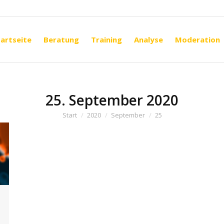
artseite
Beratung
Training
Analyse
Moderation
artseite
Beratung
Training
Analyse
Moderation
25. September 2020
Sie befinden sich hier:
Start
2020
September
25