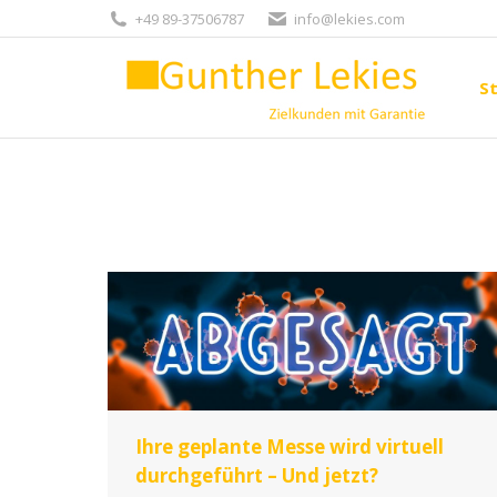
+49 89-37506787
info@lekies.com
St
St
Ihre geplante Messe wird virtuell
durchgeführt – Und jetzt?