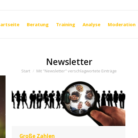
artseite
Beratung
Training
Analyse
Moderation
artseite
Beratung
Training
Analyse
Moderation
Newsletter
Sie befinden sich hier:
Start
Mit "Newsletter" verschlagwortete Einträge
Große Zahlen