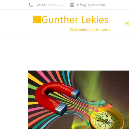
+49 89-37506787
info@lekies.com
St
St