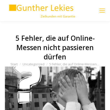
5 Fehler, die auf Online-
Messen nicht passieren
dürfen
Sie befinden sich hier:
Start
Uncategorized
5 Fehler, die auf Online-Messen…