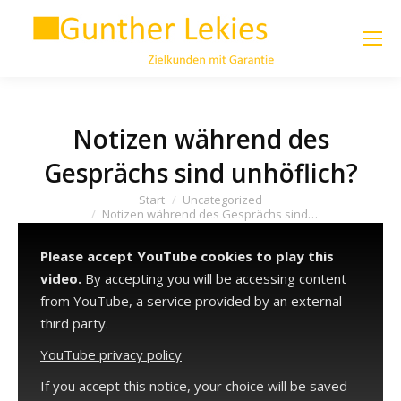
Notizen während des
Gesprächs sind unhöflich?
Sie befinden sich hier:
Start
Uncategorized
Notizen während des Gesprächs sind…
Please accept YouTube cookies to play this
video.
By accepting you will be accessing content
from YouTube, a service provided by an external
third party.
YouTube privacy policy
If you accept this notice, your choice will be saved